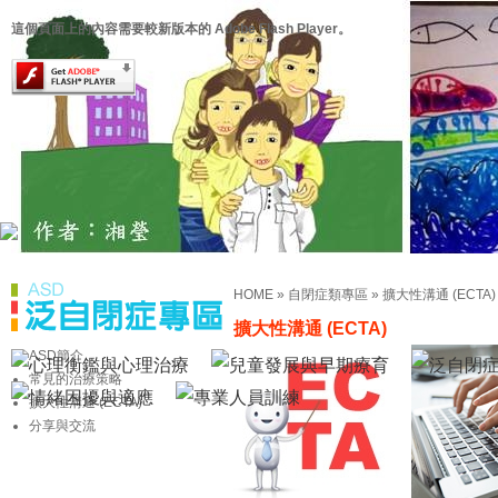
這個頁面上的內容需要較新版本的 Adobe Flash Player。
HOME
»
自閉症類專區
»
擴大性溝通 (ECTA)
擴大性溝通 (ECTA)
ASD簡介
常見的治療策略
擴大性溝通 (ECTA)
分享與交流