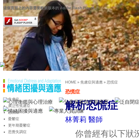
這個頁面上的內容需要較新版本的 Adobe Flash Player。
HOME
»
焦慮症與適應
»
恐慌症
恐慌症
焦慮症
解析恐慌症
廣泛性焦慮症
恐慌症
林菁莉 醫師
憂鬱症
更年期憂鬱症
你曾經有以下狀況
思覺失調症