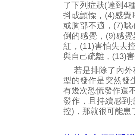
了下列症狀(達到4種
抖或顫慄，(4)感覺
或胸部不適，(7)
倒的感覺，(9)感
紅，(11)害怕失去
與自己疏離，(13)
若是排除了內外科
型的發作是突然發生
有幾次恐慌發作還
發作，且持續感到
控)，那就很可能患了